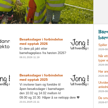
Barn
bar
Besøksdager i forbindelse
med opptak 2026
Spiller
Er dere på jakt etter
2026-08
barnehageplass fra høsten 2026?
Når et
08.01.2026 11.19
typer 
2026-08
Har an
Besøksdager i forbindelse
2026-08
med opptak 2025
Utvide
Vi inviterer barn og foreldre til
anledn
åpen besøksdager i barnehagen
2026-08
den 10.02 og 14.02 mellom kl
09.00 og 10.30. Håper å se nettopp dere 💖
De små
23.01.2025 22.11
2026-07