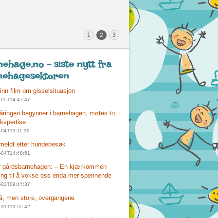
1
2
3
ehage.no - siste nytt fra
nehagesektoren
 inn film om gisselsituasjon
-05T14:47:47
tåringen begynner i barnehagen, møtes to
ekspertise
-04T15:11:39
meldt etter hundebesøk
-04T14:48:51
r gårdsbarnehagen: – En kjærkommen
ing til å vokse oss enda mer spennende
-03T09:47:37
, men store, overgangene
-31T13:55:42