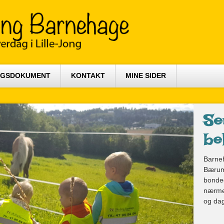
NGSDOKUMENT
KONTAKT
MINE SIDER
Se
be
Barneh
Bærum,
bonde
nærmes
og dag