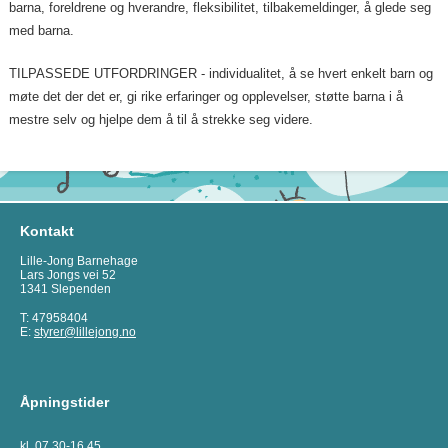
barna, foreldrene og hverandre, fleksibilitet, tilbakemeldinger, å glede seg
med barna.
TILPASSEDE UTFORDRINGER - individualitet, å se hvert enkelt barn og
møte det der det er, gi rike erfaringer og opplevelser, støtte barna i å
mestre selv og hjelpe dem å til å strekke seg videre.
Kontakt
Lille-Jong Barnehage
Lars Jongs vei 52
1341 Slependen
T: 47958404
E:
styrer@lillejong.no
Åpningstider
kl. 07.30-16.45